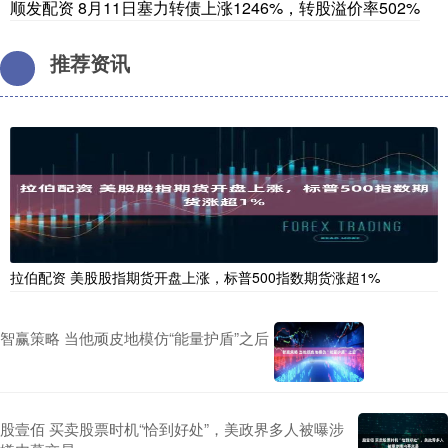
顺发配资 8月11日塞力转债上涨1246%，转股溢价率502%
推荐资讯
拉伯配资 美股股指期货开盘上涨，标普500指数期货涨超1%
智赢策略 当他顽皮地模仿“能量护盾”之后
股壹佰 买卖股票时机“恰到好处”，美政界多人被曝涉