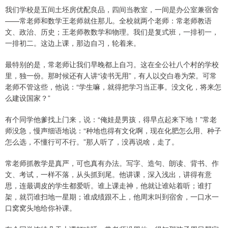
我们学校是五间土坯房优配良品，四间当教室，一间是办公室兼宿舍
——常老师和数学王老师就住那儿。全校就两个老师：常老师教语
文、政治、历史；王老师教数学和物理。我们是复式班，一排初一，
一排初二。这边上课，那边自习，轮着来。
最特别的是，常老师让我们早晚都上自习。这在全公社八个村的学校
里，独一份。那时候还有人讲“读书无用”，有人以交白卷为荣。可常
老师不管这些，他说：“学生嘛，就得把学习当正事。没文化，将来怎
么建设国家？”
有个同学他爹找上门来，说：“俺娃是男孩，得早点起来下地！”常老
师没急，慢声细语地说：“种地也得有文化啊，现在化肥怎么用、种子
怎么选，不懂行可不行。”那人听了，没再说啥，走了。
常老师抓教学是真严，可也真有办法。写字、造句、朗读、背书、作
文、考试，一样不落，从头抓到尾。他讲课，深入浅出，讲得有意
思，连最调皮的学生都爱听。谁上课走神，他就让谁站着听；谁打
架，就罚谁扫地一星期；谁成绩跟不上，他周末叫到宿舍，一口水一
口窝窝头地给你补课。