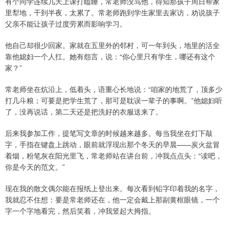
有个同学连续几天上课打瞌睡，常老师没骂他，得知那孩子周日帮家
里犁地，干到半夜，太累了。常老师跑到学生家里去家访，劝说孩子
父亲不能让孩子过度劳累而影响学习。
他自己却很少回家。家就在五里外的邻村，可一年到头，地里的活全
靠他媳妇一个人扛。她有怨言，说：“你心里只有学生，哪还有这个
家？”
常老师坐在炕沿上，低着头，语重心长地说：“咱家的地荒了，顶多少
打几斗粮；可要是把学生荒了，那可是耽误一辈子的事啊。”他媳妇听
了，没再说话，第二天还是把洗好的衣服送来了。
后来我参加工作，提笔写文章的时候越来越多。每当我坐在灯下敲
字，手指在键盘上跳动，眼前就浮现出那个冬天的早晨——炭火盆冒
着烟，粉笔灰在阳光里飞，常老师站在讲台前，冲我点点头：“读吧，
你是今天的范文。”
现在我的散文偶尔能在报纸上登出来。每次看到铅字印着我的名字，
我就忍不住想：要是常老师还在，他一定会戴上那副黄框眼镜，一个
字一个字地看完，然后笑着，冲我竖起大拇指。