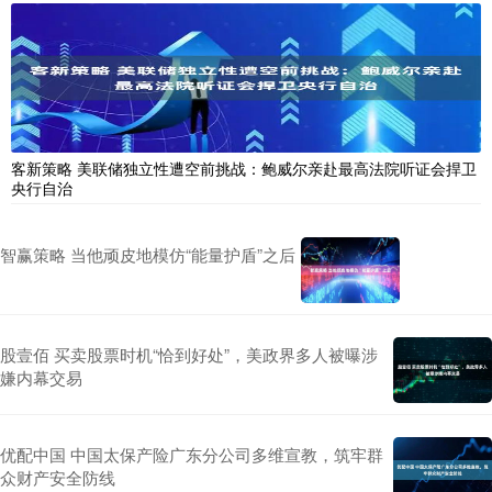
客新策略 美联储独立性遭空前挑战：鲍威尔亲赴最高法院听证会捍卫
央行自治
智赢策略 当他顽皮地模仿“能量护盾”之后
股壹佰 买卖股票时机“恰到好处”，美政界多人被曝涉
嫌内幕交易
优配中国 中国太保产险广东分公司多维宣教，筑牢群
众财产安全防线