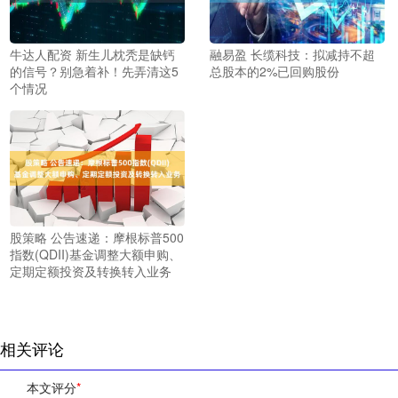
牛达人配资 新生儿枕秃是缺钙
融易盈 长缆科技：拟减持不超
的信号？别急着补！先弄清这5
总股本的2%已回购股份
个情况
股策略 公告速递：摩根标普500
指数(QDII)基金调整大额申购、
定期定额投资及转换转入业务
相关评论
本文评分
*