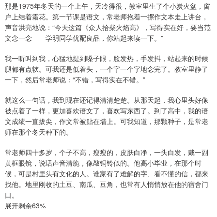
那是1975年冬天的一个上午，天冷得很，教室里生了个小炭火盆，窗
户上结着霜花。第一节课是语文，常老师抱着一摞作文本走上讲台，
声音洪亮地说：“今天这篇《众人拾柴火焰高》，写得实在好，要当范
文念一念——学明同学优配良品，你站起来读一下。”
我一听叫到我，心猛地提到嗓子眼，脸发热，手发抖，站起来的时候
腿都有点软。可我还是低着头，一个字一个字地念完了。教室里静了
一下，然后常老师说：“不错，写得实在不错。”
就这么一句话，我到现在还记得清清楚楚。从那天起，我心里头好像
被点着了一样，更加喜欢语文了，喜欢写东西了。到了高中，我的语
文成绩一直拔尖，作文常被贴在墙上。可我知道，那颗种子，是常老
师在那个冬天种下的。
常老师四十多岁，个子不高，瘦瘦的，皮肤白净，一头白发，戴一副
黄框眼镜，说话声音清脆，像敲铜铃似的。他高小毕业，在那个时
候，可是村里头有文化的人。谁家有了难解的字、看不懂的信，都来
找他。地里刚收的土豆、南瓜、豆角，也常有人悄悄放在他的宿舍门
口。
展开剩余63%